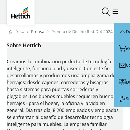
Skip to main content
Skip to page footer
Hettich
Abrir/cerr
Abrir/
You are here:
Homepage
...
Prensa
Premio de Diseño Red Dot 2024 para Fur
De
Homepage
Sobre Hettich
e
Creamos la combinación perfecta de tecnología
C
inteligente, funcionalidad y diseño. Con este fin,
desarrollamos y producimos una amplia gama de
D
herrajes: desde cajones, correderas y bisagras,
hasta sistemas para puertas correderas y
plegables. Los buenos muebles requieren buenos
Su
herrajes - para el hogar, la oficina y la vida en
general. Día tras día, 8.200 empleados y empleadas
se enfrentan al desafío de desarrollar tecnología
inteligente para muebles. La empresa familiar