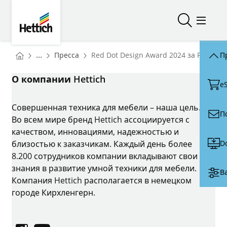
Skip to main content
Skip to page footer
Hettich
Открыть/з
Откры
You are here:
Homepage
...
Пресса
Red Dot Design Award 2024 за FurnSpin
П
Homepage
О компании Hettich
e
Совершенная техника для мебели – наша цель.
П
Во всем мире бренд Hettich ассоциируется с
качеством, инновациями, надежностью и
D
близостью к заказчикам. Каждый день более
8.200 сотрудников компании вкладывают свои
знания в развитие умной техники для мебели.
В
Компания Hettich располагается в немецком
городе Кирхленгерн.