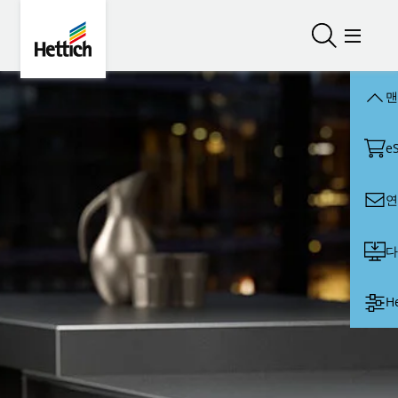
Skip to main content
Skip to page footer
Hettich
검색 열기/
메뉴 
맨
e
연
다
H