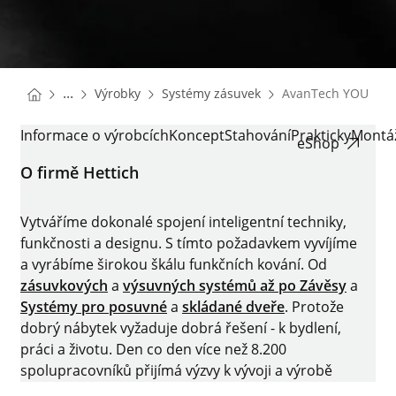
You are here:
Homepage
Homepage
...
Výrobky
Systémy zásuvek
AvanTech YOU
Homepage
AVANTECH YOU
Informace o výrobcích
Koncept
Stahování
Prakticky
Montá
eShop
O firmě Hettich
Vytváříme dokonalé spojení inteligentní techniky,
funkčnosti a designu. S tímto požadavkem vyvíjíme
a vyrábíme širokou škálu funkčních kování. Od
zásuvkových
a
výsuvných systémů až po
Závěsy
a
Systémy pro posuvné
a
skládané dveře
. Protože
dobrý nábytek vyžaduje dobrá řešení - k bydlení,
práci a životu. Den co den více než 8.200
spolupracovníků přijímá výzvy k vývoji a výrobě
inteligentní techniky pro nábytek. Domovem