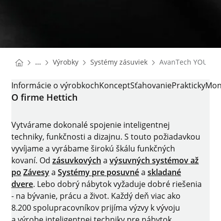
You are here:
Homepage
Homepage
...
Výrobky
Systémy zásuviek
AvanTech YOU
Homepage
AVANTECH YOU
Informácie o výrobkoch
Koncept
Sťahovanie
Prakticky
Mon
O firme Hettich
Vytvárame dokonalé spojenie inteligentnej
techniky, funkčnosti a dizajnu. S touto požiadavkou
vyvíjame a vyrábame širokú škálu funkčných
kovaní. Od
zásuvkových
a
výsuvných systémov až
po
Závesy
a
Systémy pre posuvné
a
skladané
dvere
. Lebo dobrý nábytok vyžaduje dobré riešenia
- na bývanie, prácu a život. Každý deň viac ako
8.200 spolupracovníkov prijíma výzvy k vývoju
a výrobe inteligentnej techniky pre nábytok.