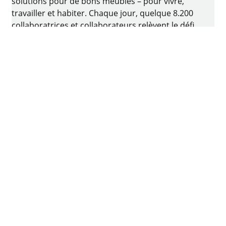
solutions pour de bons meubles – pour vivre,
travailler et habiter. Chaque jour, quelque 8.200
collaboratrices et collaborateurs relèvent le défi
consistant à développer de la quincaillerie
intelligente pour ameublement. Le berceau de
l’entreprise familiale est situé à Kirchlengern, en
Allemagne.
Facebook
Instagram
YouTube
linkedin
houzz
Imprimer
Protection des données
Conditions d'utilisation
CGV