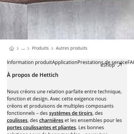
You are here:
Homepage
Homepage
...
Produits
Autres produits
Homepage
CADRO
Information produit
Application
Prestations de service
FA
eShop
À propos de Hettich
Nous créons une relation parfaite entre technique,
fonction et design. Avec cette exigence nous
créons et produisons de multiples composants
fonctionnels – des
systèmes de tiroirs
, des
coulisses
, des
charnières
et les ensembles pour les
portes coulissantes et pliantes
. Les bonnes