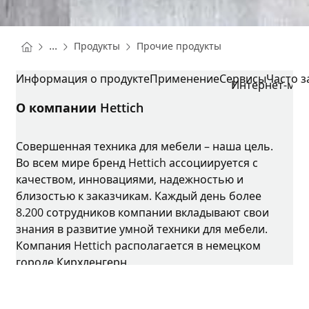
You are here:
Homepage
Homepage
...
Продукты
Прочие продукты
Homepage
CADRO
Информация о продукте
Применение
Сервисы
Часто 
Интернет-маг
О компании Hettich
Совершенная техника для мебели – наша цель.
Во всем мире бренд Hettich ассоциируется с
качеством, инновациями, надежностью и
близостью к заказчикам. Каждый день более
8.200 сотрудников компании вкладывают свои
знания в развитие умной техники для мебели.
Компания Hettich располагается в немецком
городе Кирхленгерн.