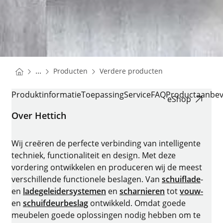
You are here:
Homepage
Homepage
...
Producten
Verdere producten
Homepage
CADRO
Produktinformatie
Toepassing
Service
FAQ
Productaanbev
eShop
Over Hettich
Wij creëren de perfecte verbinding van intelligente
techniek, functionaliteit en design. Met deze
vordering ontwikkelen en produceren wij de meest
verschillende functionele beslagen. Van
schuiflade
-
en
ladegeleidersystemen
en
scharnieren
tot
vouw-
en
schuifdeurbeslag
ontwikkeld. Omdat goede
meubelen goede oplossingen nodig hebben om te