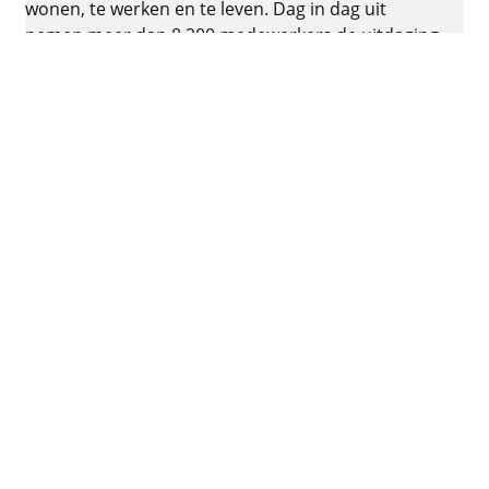
wonen, te werken en te leven. Dag in dag uit
nemen meer dan 8.200 medewerkers de uitdaging
aan om intelligente techniek voor meubelen te
ontwikkelen. De thuisbasis van ons familiebedrijf
Hettich is Kirchlengern in Duitsland.
Facebook
Instagram
YouTube
LinkedIn
XING
houzz
Impressum
Privacybescherming
Gebruiksvoorwaarden
Algemene voorwaarden
Verklaring inzake toegankelijkheid