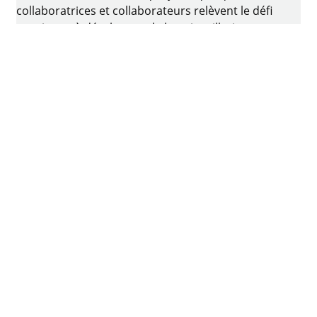
collaboratrices et collaborateurs relèvent le défi
consistant à développer de la quincaillerie
intelligente pour ameublement. Le berceau de
l’entreprise familiale est situé à Kirchlengern, en
Allemagne.
Facebook
Instagram
YouTube
linkedin
houzz
Imprimer
Protection des données
Conditions d'utilisation
CGV
Déclaration d’accessibilité