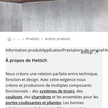
You are here:
Homepage
Homepage
...
Produits
Autres produits
Homepage
CADRO
Information produit
Application
Prestations de service
FA
eShop
À propos de Hettich
Nous créons une relation parfaite entre technique,
fonction et design. Avec cette exigence nous
créons et produisons de multiples composants
fonctionnels – des
systèmes de tiroirs
, des
coulisses
, des
charnières
et les ensembles pour les
portes coulissantes et pliantes
. Les bonnes