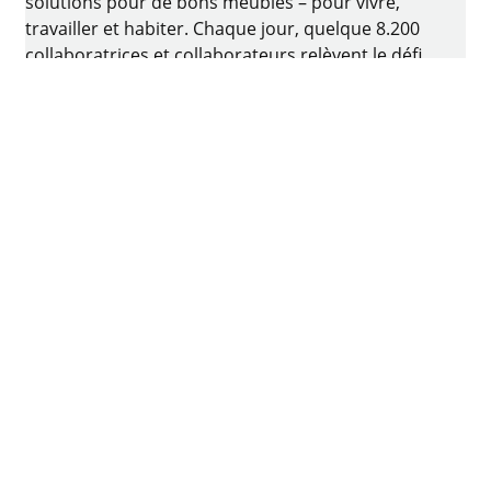
solutions pour de bons meubles – pour vivre,
travailler et habiter. Chaque jour, quelque 8.200
collaboratrices et collaborateurs relèvent le défi
consistant à développer de la quincaillerie
intelligente pour ameublement. Le berceau de
l’entreprise familiale est situé à Kirchlengern, en
Allemagne.
Facebook
Instagram
YouTube
linkedin
houzz
Imprimer
Protection des données
Conditions d'utilisation
CGV