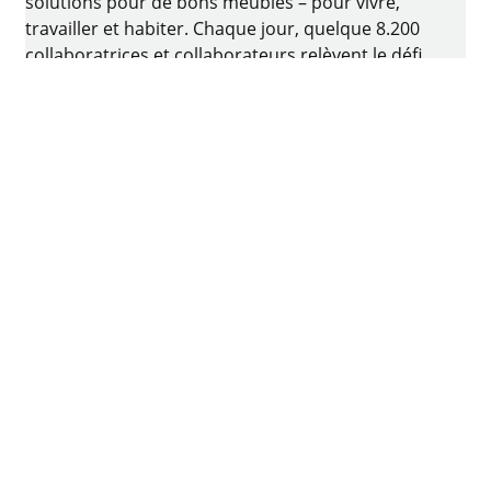
solutions pour de bons meubles – pour vivre,
travailler et habiter. Chaque jour, quelque 8.200
collaboratrices et collaborateurs relèvent le défi
consistant à développer de la quincaillerie
intelligente pour ameublement. Le berceau de
l’entreprise familiale est situé à Kirchlengern, en
Allemagne.
Facebook
Instagram
YouTube
linkedin
Pinterest
Imprimer
Protection des données
Conditions d'utilisation
CGV