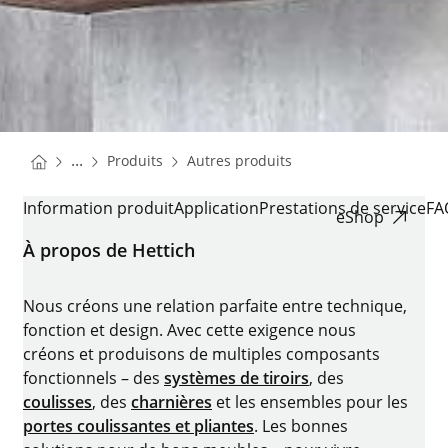
You are here:
Homepage
Homepage
...
Produits
Autres produits
Homepage
CADRO
Information produit
Application
Prestations de service
FA
eShop
À propos de Hettich
Nous créons une relation parfaite entre technique,
fonction et design. Avec cette exigence nous
créons et produisons de multiples composants
fonctionnels – des
systèmes de tiroirs
, des
coulisses
, des
charnières
et les ensembles pour les
portes coulissantes et pliantes
. Les bonnes