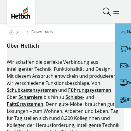
Skip to main content
Skip to page footer
Hettich
Suche öffn
Menü ö
You are here:
...
Downloads
N
Startseite
Über Hettich
H
Wir schaffen die perfekte Verbindung aus
K
intelligenter Technik, Funktionalität und Design.
Mit diesem Anspruch entwickeln und produzieren
D
wir verschiedene Funktionsbeschläge. Von
Schubkastensystemen
und
Führungssystemen
über
Scharniere
bis hin zu
Schiebe-
und
Ih
Falttürsystemen
. Denn gute Möbel brauchen gute
Lösungen – zum Wohnen, Arbeiten und Leben. Tag
für Tag stellen sich rund 8.200 Kolleginnen und
Kollegen der Herausforderung, intelligente Technik