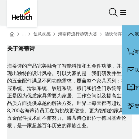
Skip to main content
Skip to page footer
Hettich
打开/关闭
打开/
You are here:
Homepage
Homepage
...
创意灵感
海蒂诗流行趋势大赏
酒饮储存新纪元
滚
Homepage
关于海蒂诗
海
海蒂诗的产品完美融合了智能科技和五金件功能，并呈
联
现出独特的设计风格。引以为豪的是，我们研发并生产
的五金配件满足不同功能需求，覆盖整个家具系列：抽
下
屉系统、滑轨系统、铰链系统、移门和折叠门系统等。
正是因为优质家具需要为家居、工作空间以及提高生活
品质方面提供卓越的解决方案。世界上每天都有超过
您
8,200名海蒂诗员工在为挑战更便捷、更为智能的家具
五金配件技术而不懈努力。海蒂诗总部位于德国基希伦
根，是一家超越百年历史的家族企业。