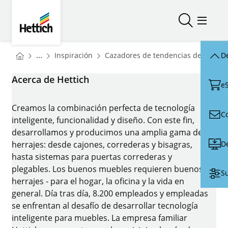
Skip to main content
Skip to page footer
Hettich
Abrir/cerr
Abrir/
You are here:
Homepage
...
Inspiración
Cazadores de tendencias de Hettich
De
Homepage
Acerca de Hettich
e
Creamos la combinación perfecta de tecnología
C
inteligente, funcionalidad y diseño. Con este fin,
desarrollamos y producimos una amplia gama de
D
herrajes: desde cajones, correderas y bisagras,
hasta sistemas para puertas correderas y
plegables. Los buenos muebles requieren buenos
Su
herrajes - para el hogar, la oficina y la vida en
general. Día tras día, 8.200 empleados y empleadas
se enfrentan al desafío de desarrollar tecnología
inteligente para muebles. La empresa familiar