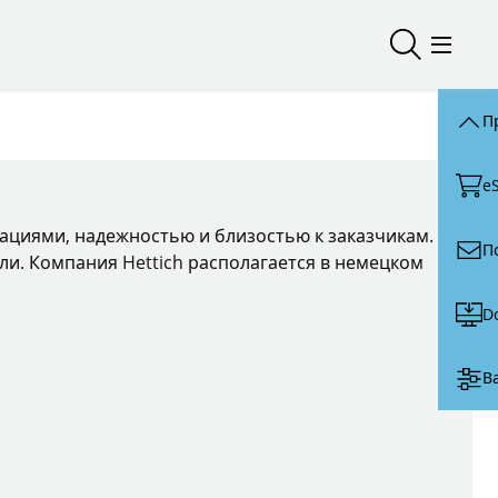
Открыть/з
Откры
П
e
вациями, надежностью и близостью к заказчикам.
П
ли. Компания Hettich располагается в немецком
D
В