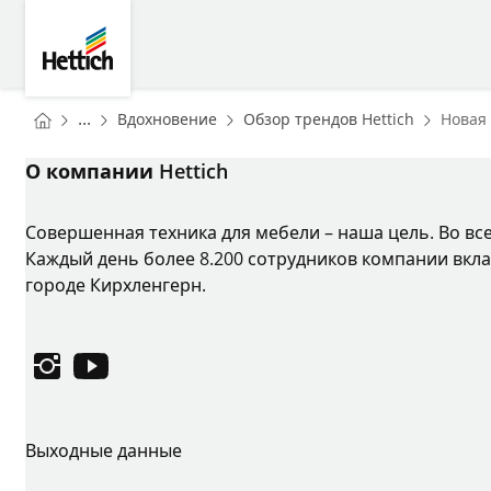
Skip to main content
Skip to page footer
Hettich
You are here:
Homepage
Homepa
...
Вдохновение
Обзор трендов Hettich
Новая
Homepage
О компании Hettich
Совершенная техника для мебели – наша цель. Во вс
Каждый день более 8.200 сотрудников компании вкла
городе Кирхленгерн.
Instagram
YouTube
Выходные данные