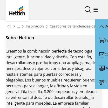
Skip to main content
Skip to page footer
Hettich
Abrir/cerr
Abrir/
You are here:
Homepage
...
Inspiración
Cazadores de tendencias de Hettich
De
Homepage
Sobre Hettich
e
Creamos la combinación perfecta de tecnología
C
inteligente, funcionalidad y diseño. Con este fin,
desarrollamos y producimos una amplia gama de
D
herrajes: desde cajones, correderas y bisagras,
hasta sistemas para puertas correderas y
plegables. Los buenos muebles requieren buenos
Su
herrajes - para el hogar, la oficina y la vida en
general. Día tras día, 8.200 empleados y empleadas
se enfrentan al desafío de desarrollar tecnología
inteligente para muebles. La empresa familiar