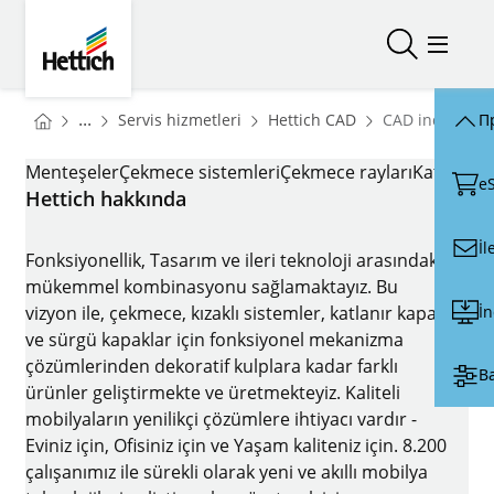
Skip to main content
Skip to page footer
Hettich
Открыть/з
Откры
You are here:
Homepage
Homepage
...
Servis hizmetleri
Hettich CAD
CAD indirmeler
П
Homepage
CAD INDIRMELERI
Menteşeler
Çekmece sistemleri
Çekmece rayları
Katlanır k
e
Hettich hakkında
İl
Fonksiyonellik, Tasarım ve ileri teknoloji arasındaki
mükemmel kombinasyonu sağlamaktayız. Bu
İ
vizyon ile, çekmece, kızaklı sistemler, katlanır kapak
ve sürgü kapaklar için fonksiyonel mekanizma
çözümlerinden dekoratif kulplara kadar farklı
В
ürünler geliştirmekte ve üretmekteyiz. Kaliteli
mobilyaların yenilikçi çözümlere ihtiyacı vardır -
Eviniz için, Ofisiniz için ve Yaşam kaliteniz için. 8.200
çalışanımız ile sürekli olarak yeni ve akıllı mobilya