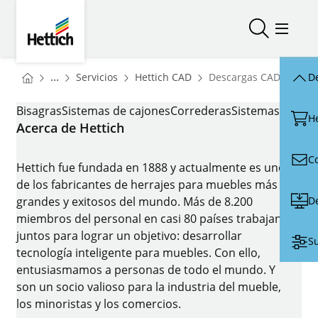
Skip to main content
Skip to page footer
Hettich
Abrir/cerr
Abrir/
You are here:
Homepage
Homepage
...
Servicios
Hettich CAD
Descargas CAD
De
Homepage
DESCARGAS CAD
Bisagras
Sistemas de cajones
Correderas
Sistemas de pue
H
Acerca de Hettich
C
Hettich fue fundada en 1888 y actualmente es uno
de los fabricantes de herrajes para muebles más
D
grandes y exitosos del mundo. Más de 8.200
miembros del personal en casi 80 países trabajan
juntos para lograr un objetivo: desarrollar
Su
tecnología inteligente para muebles. Con ello,
entusiasmamos a personas de todo el mundo. Y
son un socio valioso para la industria del mueble,
los minoristas y los comercios.