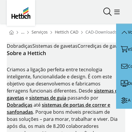
Skip to main content
Skip to page footer
Hettich
Abrir/fech
Abrir/
You are here:
Homepage
Homepage
...
Serviços
Hettich CAD
CAD-Downloads
Vo
Homepage
CAD-DOWNLOADS
Dobradiças
Sistemas de gavetas
Corrediças de gaveta
Sis
e
Sobre a Hettich
C
Criamos a ligação perfeita entre tecnologia
inteligente, funcionalidade e design. É com este
D
objetivo que desenvolvemos e fabricamos
ferragens funcionais diferentes. Desde
sistemas de
gavetas
e
sistemas de guia
passando por
A 
Dobradiças
até
sistemas de portas de correr e
sanfonadas
. Porque bons móveis precisam de
boas soluções – para morar, trabalhar e viver. Dia
após dia, os mais de 8.200 colaboradores