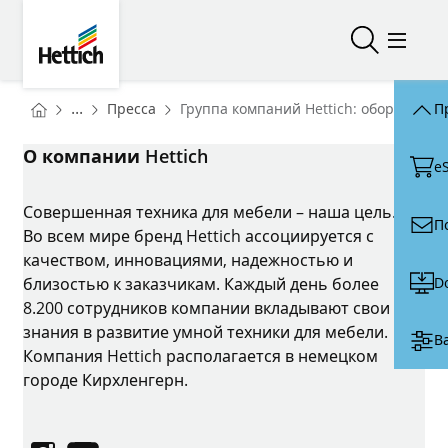
Skip to main content
Skip to page footer
Hettich
Открыть/з
Откры
You are here:
Homepage
...
Пресса
Группа компаний Hettich: оборот 1,3 
П
Homepage
О компании Hettich
e
Совершенная техника для мебели – наша цель.
П
Во всем мире бренд Hettich ассоциируется с
качеством, инновациями, надежностью и
D
близостью к заказчикам. Каждый день более
8.200 сотрудников компании вкладывают свои
знания в развитие умной техники для мебели.
В
Компания Hettich располагается в немецком
городе Кирхленгерн.