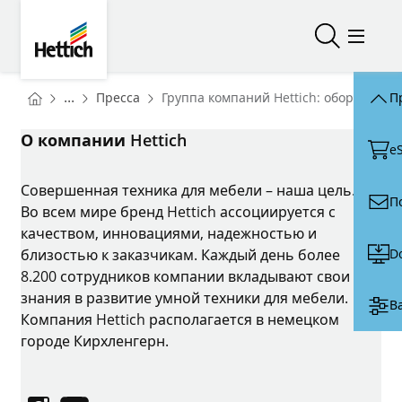
Skip to main content
Skip to page footer
Hettich
Открыть/з
Откры
You are here:
Homepage
...
Пресса
Группа компаний Hettich: оборот 1,3 
П
Homepage
О компании Hettich
e
Совершенная техника для мебели – наша цель.
П
Во всем мире бренд Hettich ассоциируется с
качеством, инновациями, надежностью и
D
близостью к заказчикам. Каждый день более
8.200 сотрудников компании вкладывают свои
знания в развитие умной техники для мебели.
В
Компания Hettich располагается в немецком
городе Кирхленгерн.