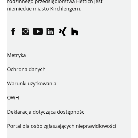
rodzinnego przedsiębiorstwa Hettich jest
niemieckie miasto Kirchlengern.
facebooku
instagramie
YouTube
LinkedIn
XING
houzz
Metryka
Ochrona danych
Warunki użytkowania
OWH
Deklaracja dotycząca dostępności
Portal dla osób zgłaszających nieprawidłowości