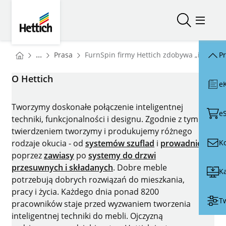
Skip to main content
Skip to page footer
Hettich
Otwórz/zam
Otwórz
You are here:
Homepage
...
Prasa
FurnSpin firmy Hettich zdobywa „interzu
P
Homepage
O Hettich
e
Tworzymy doskonałe połączenie inteligentnej
e
techniki, funkcjonalności i designu. Zgodnie z tym
twierdzeniem tworzymy i produkujemy różnego
K
rodzaje okucia - od
systemów szuflad
i
prowadnic
poprzez
zawiasy
po
systemy do drzwi
przesuwnych i składanych
. Dobre meble
Ka
potrzebują dobrych rozwiązań do mieszkania,
pracy i życia. Każdego dnia ponad 8200
Tw
pracowników staje przed wyzwaniem tworzenia
inteligentnej techniki do mebli. Ojczyzną