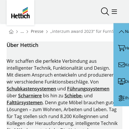
Skip to main content
Skip to page footer
Hettich
Suche öffn
Menü ö
You are here:
Startseite
...
Presse
„interzum award 2023“ für FurnSpin von
N
Startseite
Über Hettich
H
Wir schaffen die perfekte Verbindung aus
K
intelligenter Technik, Funktionalität und Design.
Mit diesem Anspruch entwickeln und produzieren
D
wir verschiedene Funktionsbeschläge. Von
Schubkastensystemen
und
Führungssystemen
über
Scharniere
bis hin zu
Schiebe-
und
Ih
Falttürsystemen
. Denn gute Möbel brauchen gute
Lösungen – zum Wohnen, Arbeiten und Leben. Tag
für Tag stellen sich rund 8.200 Kolleginnen und
Kollegen der Herausforderung, intelligente Technik