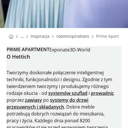
You are here:
Homepage
Homepage
...
Inspiracja
roominspirations
Prime Apartmen
Homepage
PRIME APARTMENT
Exponate
3D-World
O Hettich
Tworzymy doskonałe połączenie inteligentnej
techniki, funkcjonalności i designu. Zgodnie z tym
twierdzeniem tworzymy i produkujemy różnego
rodzaje okucia - od
systemów szuflad
i
prowadnic
poprzez
zawiasy
po
systemy do drzwi
przesuwnych i składanych
. Dobre meble
potrzebują dobrych rozwiązań do mieszkania,
pracy i życia. Każdego dnia ponad 8200
pracowników staje przed wyzwaniem tworzenia