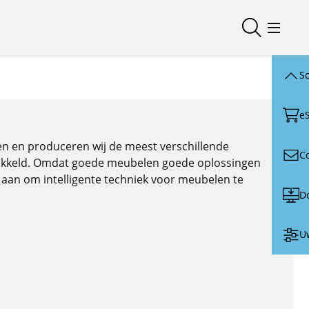
Zoeken ope
Menu o
Sc
e
elen en produceren wij de meest verschillende
C
kkeld. Omdat goede meubelen goede oplossingen
aan om intelligente techniek voor meubelen te
D
Uw