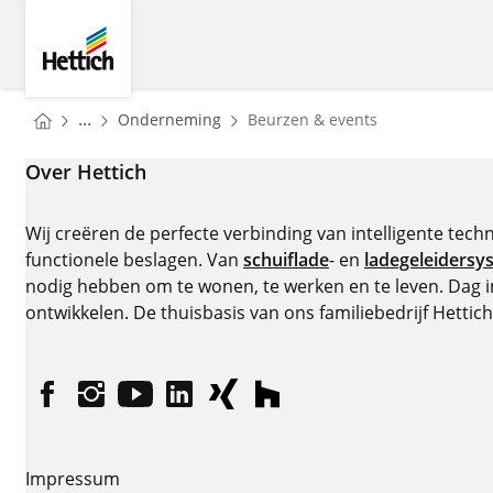
Skip to main content
Skip to page footer
Hettich
You are here:
Homepage
...
Onderneming
Beurzen & events
Homepage
Over Hettich
Wij creëren de perfecte verbinding van intelligente tech
functionele beslagen. Van
schuiflade
- en
ladegeleidersy
nodig hebben om te wonen, te werken en te leven. Dag 
ontwikkelen. De thuisbasis van ons familiebedrijf Hettich
Facebook
Instagram
YouTube
LinkedIn
XING
houzz
Impressum