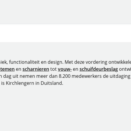
niek, functionaliteit en design. Met deze vordering ontwikk
stemen
en
scharnieren
tot
vouw-
en
schuifdeurbeslag
ontwi
in dag uit nemen meer dan 8.200 medewerkers de uitdaging 
 is Kirchlengern in Duitsland.