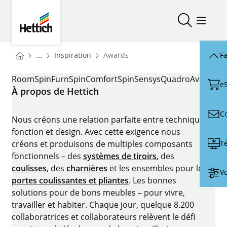
Skip to main content
Skip to page footer
Hettich
Ouvrir/fer
Ouvrir
You are here:
Homepage
...
Inspiration
Awards
Fa
Homepage
AWARDS
RoomSpin
FurnSpin
ComfortSpin
Sensys
Quadro
AvanTec
e
À propos de Hettich
C
Nous créons une relation parfaite entre technique,
fonction et design. Avec cette exigence nous
T
créons et produisons de multiples composants
fonctionnels – des
systèmes de tiroirs
, des
coulisses
, des
charnières
et les ensembles pour les
Vo
portes coulissantes et pliantes
. Les bonnes
solutions pour de bons meubles – pour vivre,
travailler et habiter. Chaque jour, quelque 8.200
collaboratrices et collaborateurs relèvent le défi