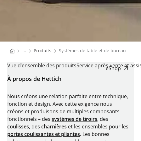
You are here:
Homepage
...
Produits
Systèmes de table et de bureau
Homepage
SYSTÈMES DE TABLE ET DE BUREAU
Vue d’ensemble des produits
Service après-vente et ass
eShop
À propos de Hettich
Nous créons une relation parfaite entre technique,
fonction et design. Avec cette exigence nous
créons et produisons de multiples composants
fonctionnels – des
systèmes de tiroirs
, des
coulisses
, des
charnières
et les ensembles pour les
portes coulissantes et pliantes
. Les bonnes