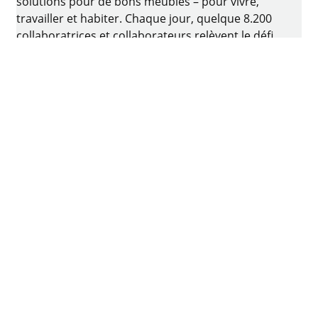
solutions pour de bons meubles – pour vivre,
travailler et habiter. Chaque jour, quelque 8.200
collaboratrices et collaborateurs relèvent le défi
consistant à développer de la quincaillerie
intelligente pour ameublement. Le berceau de
l’entreprise familiale est situé à Kirchlengern, en
Allemagne.
Facebook
Instagram
YouTube
linkedin
houzz
Imprimer
Protection des données
Conditions d'utilisation
CGV