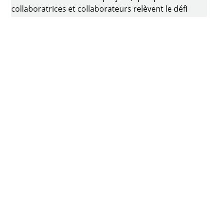
collaboratrices et collaborateurs relèvent le défi
consistant à développer de la quincaillerie
intelligente pour ameublement. Le berceau de
l’entreprise familiale est situé à Kirchlengern, en
Allemagne.
Facebook
Instagram
YouTube
linkedin
houzz
Imprimer
Protection des données
Conditions d'utilisation
CGV