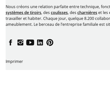
Nous créons une relation parfaite entre technique, fonc
systèmes de tiroirs
, des
coulisses
, des
charnières
et les
travailler et habiter. Chaque jour, quelque 8.200 collabor
ameublement. Le berceau de l’entreprise familiale est si
Facebook
Instagram
YouTube
linkedin
Pinterest
Imprimer
Protection des données
Conditions d'utilisation
CGV
Déclaration d’accessibilité