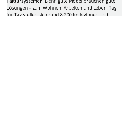
Falttürsystemen
. Denn gute Möbel brauchen gute
Lösungen – zum Wohnen, Arbeiten und Leben. Tag
für Tag stellen sich rund 8.200 Kolleginnen und
Kollegen der Herausforderung, intelligente Technik
für Möbel zu entwickeln. Die Heimat des
Familienunternehmens ist Kirchlengern,
Deutschland.
Facebook
Instagram
YouTube
linkedin
XING
Impressum
Datenschutz
Nutzungsbedingungen
AGB