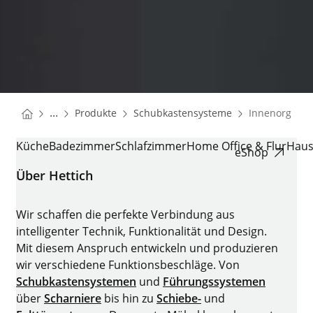
You are here:
Startseite
Startseite
...
Produkte
Schubkastensysteme
Innenorganis
Startseite
INNENORGANISATION
Küche
Badezimmer
Schlafzimmer
Home Office & Flur
Haus
eShop
Über Hettich
Wir schaffen die perfekte Verbindung aus
intelligenter Technik, Funktionalität und Design.
Mit diesem Anspruch entwickeln und produzieren
wir verschiedene Funktionsbeschläge. Von
Schubkastensystemen
und
Führungssystemen
über
Scharniere
bis hin zu
Schiebe-
und