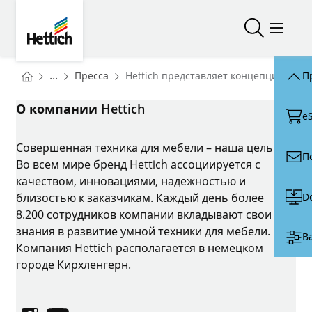
Skip to main content
Skip to page footer
Hettich
Открыть/з
Откры
You are here:
Homepage
...
Пресса
Hettich представляет концепцию "Tran
П
Homepage
О компании Hettich
e
Совершенная техника для мебели – наша цель.
П
Во всем мире бренд Hettich ассоциируется с
качеством, инновациями, надежностью и
D
близостью к заказчикам. Каждый день более
8.200 сотрудников компании вкладывают свои
знания в развитие умной техники для мебели.
В
Компания Hettich располагается в немецком
городе Кирхленгерн.