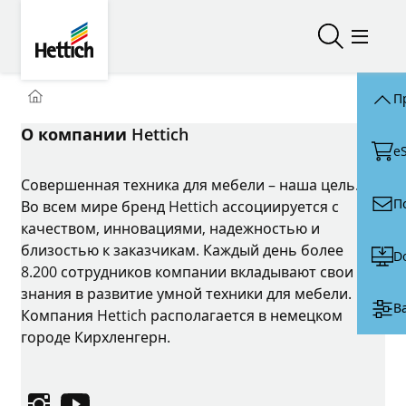
Skip to main content
Skip to page footer
Hettich
Открыть/з
Откры
You are here:
Homepage
П
О компании Hettich
e
Совершенная техника для мебели – наша цель.
П
Во всем мире бренд Hettich ассоциируется с
качеством, инновациями, надежностью и
близостью к заказчикам. Каждый день более
D
8.200 сотрудников компании вкладывают свои
знания в развитие умной техники для мебели.
В
Компания Hettich располагается в немецком
городе Кирхленгерн.