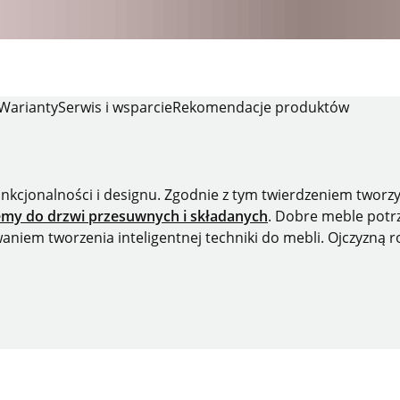
Warianty
Serwis i wsparcie
Rekomendacje produktów
funkcjonalności i designu. Zgodnie z tym twierdzeniem twor
emy do drzwi przesuwnych i składanych
. Dobre meble potrz
iem tworzenia inteligentnej techniki do mebli. Ojczyzną r