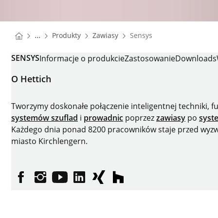
You are here:
Homepage
Homepage
...
Produkty
Zawiasy
Sensys
Homepage
SENSYS
Informacje o produkcie
Zastosowanie
Downloads
O Hettich
Tworzymy doskonałe połączenie inteligentnej techniki, 
systemów szuflad
i
prowadnic
poprzez
zawiasy
po
syst
Każdego dnia ponad 8200 pracowników staje przed wyzwan
miasto Kirchlengern.
facebooku
instagramie
YouTube
LinkedIn
XING
houzz
Metryka