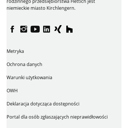
rodzinnego przedsiębiorstwa Hettich jest
niemieckie miasto Kirchlengern.
facebooku
instagramie
YouTube
LinkedIn
XING
houzz
Metryka
Ochrona danych
Warunki użytkowania
OWH
Deklaracja dotycząca dostępności
Portal dla osób zgłaszających nieprawidłowości