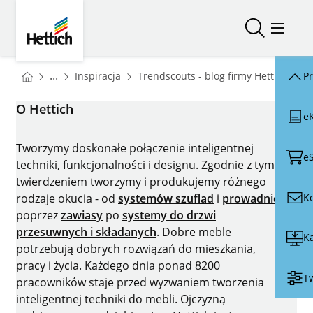
Skip to main content
Skip to page footer
Hettich
Otwórz/zam
Otwórz
You are here:
Homepage
Hom
...
Inspiracja
Trendscouts - blog firmy Hettich
R
P
Homepage
O Hettich
e
Tworzymy doskonałe połączenie inteligentnej
e
techniki, funkcjonalności i designu. Zgodnie z tym
twierdzeniem tworzymy i produkujemy różnego
K
rodzaje okucia - od
systemów szuflad
i
prowadnic
poprzez
zawiasy
po
systemy do drzwi
przesuwnych i składanych
. Dobre meble
Ka
potrzebują dobrych rozwiązań do mieszkania,
pracy i życia. Każdego dnia ponad 8200
Tw
pracowników staje przed wyzwaniem tworzenia
inteligentnej techniki do mebli. Ojczyzną