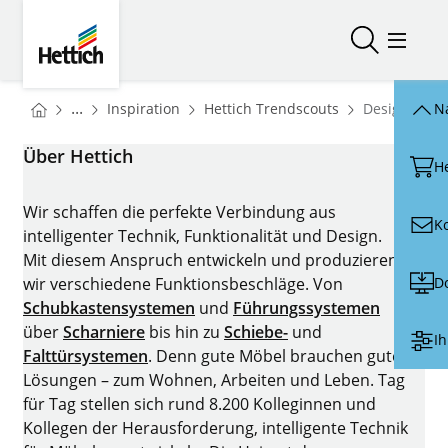
Skip to main content
Skip to page footer
Hettich
Suche öffn
Menü ö
You are here:
Startseite
Startseite
...
Inspiration
Hettich Trendscouts
Designvielfa
N
Startseite
Über Hettich
H
Wir schaffen die perfekte Verbindung aus
K
intelligenter Technik, Funktionalität und Design.
Mit diesem Anspruch entwickeln und produzieren
D
wir verschiedene Funktionsbeschläge. Von
Schubkastensystemen
und
Führungssystemen
über
Scharniere
bis hin zu
Schiebe-
und
Ih
Falttürsystemen
. Denn gute Möbel brauchen gute
Lösungen – zum Wohnen, Arbeiten und Leben. Tag
für Tag stellen sich rund 8.200 Kolleginnen und
Kollegen der Herausforderung, intelligente Technik