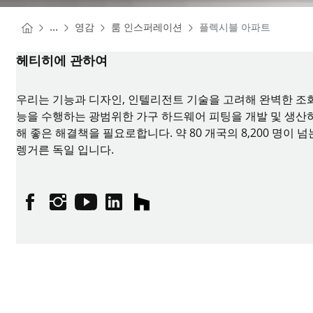
You are here:
Homepage
Homepage
...
영감
룸 인스퍼레이션
플렉시블 아파트
Homepage
헤티히에 관하여
우리는 기능과 디자인, 인텔리전트 기술을 고려해 완벽한 조화
능을 수행하는 광범위한 가구 하드웨어 피팅을 개발 및 생산하고
해 좋은 해결책을 필요로합니다. 약 80 개국의 8,200 명
렝거른 독일 입니다.
페이스북
인스타그램
유튜브
링크드인
houzz
출판 데이터
개인정보 보호