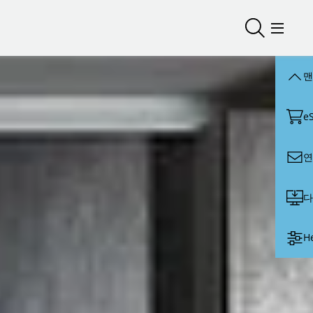
검색 열기/
메뉴 
맨
e
연
다
H