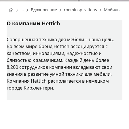
You are here:
Homepage
Homepage
...
Вдохновение
roominspirations
Мобильная 
Homepage
О компании Hettich
Совершенная техника для мебели – наша цель.
Во всем мире бренд Hettich ассоциируется с
качеством, инновациями, надежностью и
близостью к заказчикам. Каждый день более
8.200 сотрудников компании вкладывают свои
знания в развитие умной техники для мебели.
Компания Hettich располагается в немецком
городе Кирхленгерн.
Instagram
YouTube