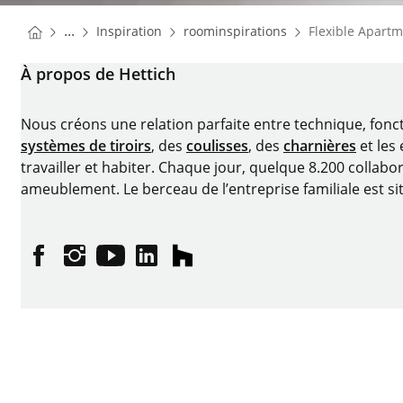
You are here:
Homepage
Homepage
...
Inspiration
roominspirations
Flexible Apart
Homepage
À propos de Hettich
Nous créons une relation parfaite entre technique, fonc
systèmes de tiroirs
, des
coulisses
, des
charnières
et les
travailler et habiter. Chaque jour, quelque 8.200 collabor
ameublement. Le berceau de l’entreprise familiale est si
Facebook
Instagram
YouTube
linkedin
houzz
Imprimer
Protection des données