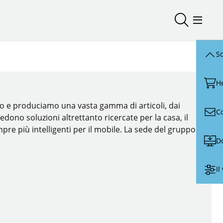
Aprire/chiu
Menu d
Sc
H
mo e produciamo una vasta gamma di articoli, dai
C
hiedono soluzioni altrettanto ricercate per la casa, il
mpre più intelligenti per il mobile. La sede del gruppo
D
Il