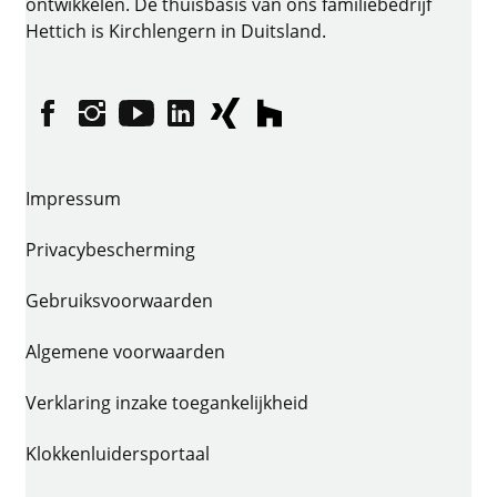
ontwikkelen. De thuisbasis van ons familiebedrijf
Hettich is Kirchlengern in Duitsland.
Facebook
Instagram
YouTube
LinkedIn
XING
houzz
Impressum
Privacybescherming
Gebruiksvoorwaarden
Algemene voorwaarden
Verklaring inzake toegankelijkheid
Klokkenluidersportaal