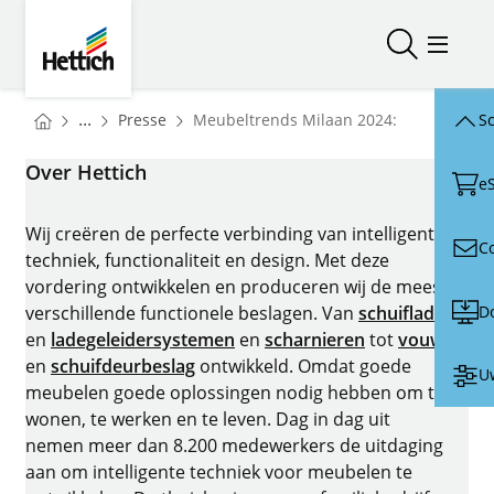
Skip to main content
Skip to page footer
Hettich
Zoeken ope
Menu o
You are here:
Homepage
...
Presse
Meubeltrends Milaan 2024:
Sc
Homepage
Over Hettich
e
Wij creëren de perfecte verbinding van intelligente
C
techniek, functionaliteit en design. Met deze
vordering ontwikkelen en produceren wij de meest
D
verschillende functionele beslagen. Van
schuiflade
-
en
ladegeleidersystemen
en
scharnieren
tot
vouw-
en
schuifdeurbeslag
ontwikkeld. Omdat goede
Uw
meubelen goede oplossingen nodig hebben om te
wonen, te werken en te leven. Dag in dag uit
nemen meer dan 8.200 medewerkers de uitdaging
aan om intelligente techniek voor meubelen te