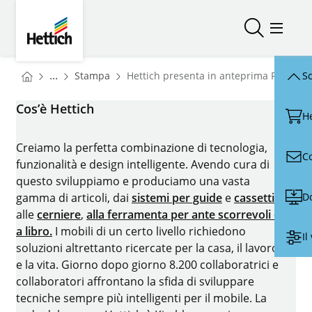
Skip to main content
Skip to page footer
Hettich
Aprire/chiu
Menu d
You are here:
Homepage
...
Stampa
Hettich presenta in anteprima FurnSpi
Sc
Homepage
Cos’è Hettich
H
Creiamo la perfetta combinazione di tecnologia,
C
funzionalità e design intelligente. Avendo cura di
questo sviluppiamo e produciamo una vasta
D
gamma di articoli, dai
sistemi per guide
e
cassetti
alle
cerniere
,
alla ferramenta per ante scorrevoli e
a libro.
I mobili di un certo livello richiedono
Il
soluzioni altrettanto ricercate per la casa, il lavoro
e la vita. Giorno dopo giorno 8.200 collaboratrici e
collaboratori affrontano la sfida di sviluppare
tecniche sempre più intelligenti per il mobile. La