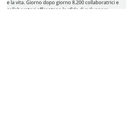
e la vita. Giorno dopo giorno 8.200 collaboratrici e
collaboratori affrontano la sfida di sviluppare
tecniche sempre più intelligenti per il mobile. La
sede del gruppo Hettich è Kirchlengern, in
Germania.
Facebook
Instagram
YouTube
LinkedIn
XING
houzz
Colofone
Protezione dei dati
Condizioni di utilizzo
CG
Dichiarazione di accessibilità