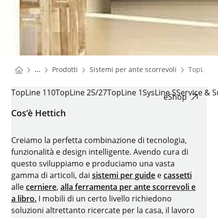
You are here:
Homepage
Homepage
...
Prodotti
Sistemi per ante scorrevoli
TopLine 
Homepage
TOPLINE 110,25/27 E 1
TopLine 110
TopLine 25/27
TopLine 1
SysLine S
Service & 
eShop
Cos’è Hettich
Creiamo la perfetta combinazione di tecnologia,
funzionalità e design intelligente. Avendo cura di
questo sviluppiamo e produciamo una vasta
gamma di articoli, dai
sistemi per guide
e
cassetti
alle
cerniere
,
alla ferramenta per ante scorrevoli e
a libro.
I mobili di un certo livello richiedono
soluzioni altrettanto ricercate per la casa, il lavoro