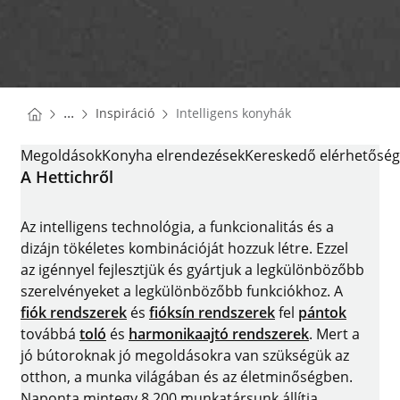
You are here:
Homepage
...
Inspiráció
Intelligens konyhák
Homepage
INTELLIGENS KONYHÁK
Megoldások
Konyha elrendezések
Kereskedő elérhetősé
A Hettichről
Az intelligens technológia, a funkcionalitás és a
dizájn tökéletes kombinációját hozzuk létre. Ezzel
az igénnyel fejlesztjük és gyártjuk a legkülönbözőbb
szerelvényeket a legkülönbözőbb funkciókhoz. A
fiók rendszerek
és
fióksín rendszerek
fel
pántok
továbbá
toló
és
harmonikaajtó rendszerek
. Mert a
jó bútoroknak jó megoldásokra van szükségük az
otthon, a munka világában és az életminőségben.
Naponta mintegy 8.200 munkatársunk állítja