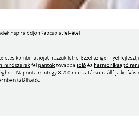
ndek
Inspirálódjon
Kapcsolatfelvétel
ökéletes kombinációját hozzuk létre. Ezzel az igénnyel fejles
ín rendszerek
fel
pántok
továbbá
toló
és
harmonikaajtó ren
ben. Naponta mintegy 8.200 munkatársunk állítja kihívás elé
ernben található..