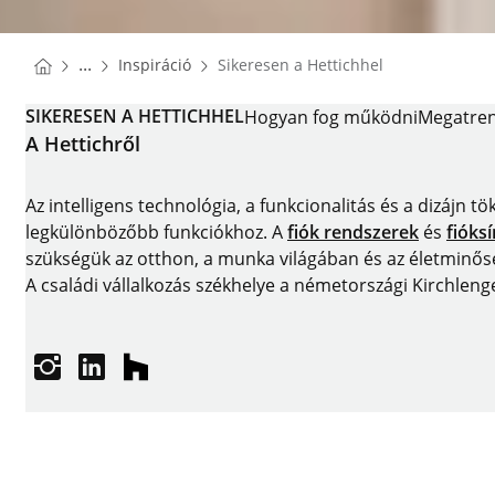
You are here:
Homepage
...
Inspiráció
Sikeresen a Hettichhel
Homepage
SIKERESEN A HETTICHHEL
Hogyan fog működni
Megatre
A Hettichről
Az intelligens technológia, a funkcionalitás és a dizájn t
legkülönbözőbb funkciókhoz. A
fiók rendszerek
és
fióks
szükségük az otthon, a munka világában és az életminőség
A családi vállalkozás székhelye a németországi Kirchleng
Instagram
linkedin
houzz
Impresszum