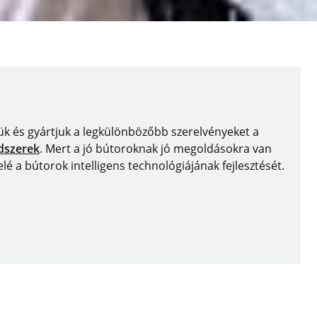
ztjük és gyártjuk a legkülönbözőbb szerelvényeket a
dszerek
. Mert a jó bútoroknak jó megoldásokra van
 a bútorok intelligens technológiájának fejlesztését.