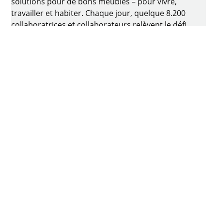
solutions pour de bons meubles – pour vivre,
travailler et habiter. Chaque jour, quelque 8.200
collaboratrices et collaborateurs relèvent le défi
consistant à développer de la quincaillerie
intelligente pour ameublement. Le berceau de
l’entreprise familiale est situé à Kirchlengern, en
Allemagne.
Facebook
Instagram
YouTube
linkedin
houzz
Imprimer
Protection des données
Conditions d'utilisation
CGV