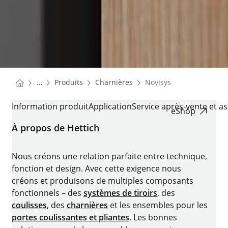
You are here:
Homepage
Homepage
...
Produits
Charnières
Novisys
Homepage
NOVISYS
Information produit
Application
Service après-vente et a
eShop
À propos de Hettich
Nous créons une relation parfaite entre technique,
fonction et design. Avec cette exigence nous
créons et produisons de multiples composants
fonctionnels – des
systèmes de tiroirs
, des
coulisses
, des
charnières
et les ensembles pour les
portes coulissantes et pliantes
. Les bonnes