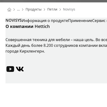
You are here:
Homepage
Homepage
...
Продукты
Петли
Novisys
Homepage
NOVISYS
Информация о продукте
Применение
Сервис
О компании Hettich
Совершенная техника для мебели – наша цель. Во вс
Каждый день более 8.200 сотрудников компании вкла
городе Кирхленгерн.
YouTube
VK-Russland
Выходные данные
Защита данных