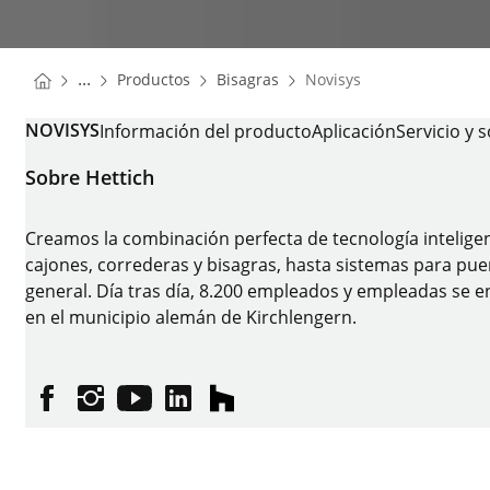
You are here:
Homepage
Homepage
...
Productos
Bisagras
Novisys
Homepage
NOVISYS
Información del producto
Aplicación
Servicio y 
Sobre Hettich
Creamos la combinación perfecta de tecnología intelige
cajones, correderas y bisagras, hasta sistemas para puer
general. Día tras día, 8.200 empleados y empleadas se en
en el municipio alemán de Kirchlengern.
Facebook
Instagram
YouTube
linkedin
houzz
Pie de imprenta