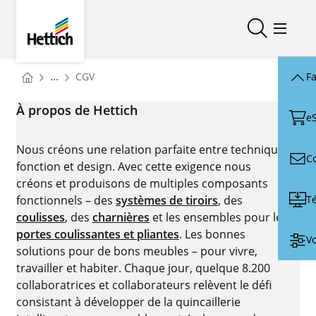
Skip to main content
Skip to page footer
Hettich
Ouvrir/fer
Ouvrir
You are here:
...
CGV
Fa
Homepage
À propos de Hettich
e
Nous créons une relation parfaite entre technique,
C
fonction et design. Avec cette exigence nous
créons et produisons de multiples composants
T
fonctionnels – des
systèmes de tiroirs
, des
coulisses
, des
charnières
et les ensembles pour les
portes coulissantes et pliantes
. Les bonnes
Vo
solutions pour de bons meubles – pour vivre,
travailler et habiter. Chaque jour, quelque 8.200
collaboratrices et collaborateurs relèvent le défi
consistant à développer de la quincaillerie