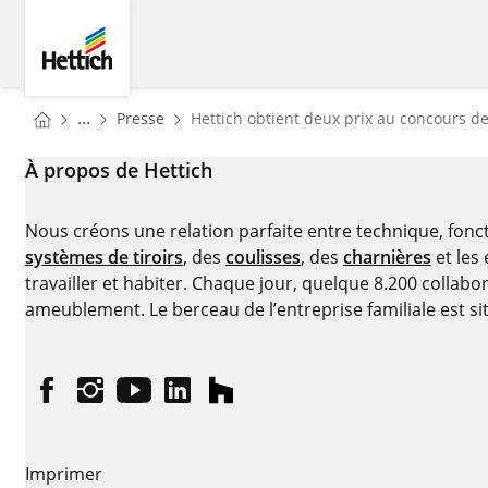
Skip to main content
Skip to page footer
Hettich
You are here:
Homepage
...
Presse
Hettich obtient deux prix au concours de
Homepage
À propos de Hettich
Nous créons une relation parfaite entre technique, fonc
systèmes de tiroirs
, des
coulisses
, des
charnières
et les
travailler et habiter. Chaque jour, quelque 8.200 collabor
ameublement. Le berceau de l’entreprise familiale est si
Facebook
Instagram
YouTube
linkedin
houzz
Imprimer