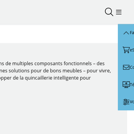
Ouvrir/fer
Ouvrir
Fa
e
ons de multiples composants fonctionnels – des
C
nnes solutions pour de bons meubles – pour vivre,
pper de la quincaillerie intelligente pour
T
Vo