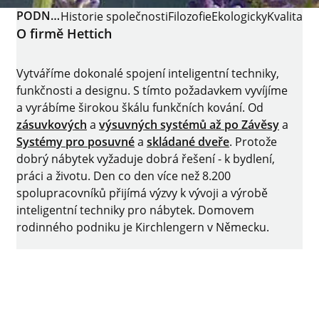
PODNIK
Historie společnosti
Filozofie
Ekologicky
Kvalita
O firmě Hettich
Vytváříme dokonalé spojení inteligentní techniky,
funkčnosti a designu. S tímto požadavkem vyvíjíme
a vyrábíme širokou škálu funkčních kování. Od
zásuvkových
a
výsuvných systémů až po
Závěsy
a
Systémy pro posuvné
a
skládané dveře
. Protože
dobrý nábytek vyžaduje dobrá řešení - k bydlení,
práci a životu. Den co den více než 8.200
spolupracovníků přijímá výzvy k vývoji a výrobě
inteligentní techniky pro nábytek. Domovem
rodinného podniku je Kirchlengern v Německu.
Facebook
Instagram
YouTube
linkedin